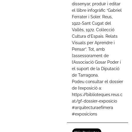
dissenyar, produïr i editar
el llibre infogràfic “Gabriel
Ferrater i Soler. Reus,
1922-Sant Cugat del
Vallès, 1972. Col·lecció
Cultura d’Espais. Relats
Visuals per Aprendre i
Pensar”. Tot, amb
l’assessorament de
l’Associació Gosar Poder i
el suport de la Diputació
de Tarragona.
Podeu consultar el dossier
de l’exposició a:
https://biblioteques.reus.c
at/gf-dossier-exposicio
#arquitecturaefímera
#exposicions