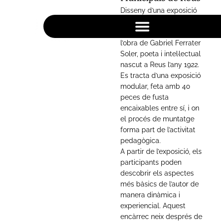
Disseny d’una exposició
itinerant divulgativa per a
donar a conèixer la figura i
l’obra de Gabriel Ferrater
Soler, poeta i intel·lectual
nascut a Reus l’any 1922.
Es tracta d’una exposició
modular, feta amb 40
peces de fusta
encaixables entre sí, i on
el procés de muntatge
GABRIE
forma part de l’activitat
pedagògica.
L
A partir de l’exposició, els
participants poden
FERRAT
descobrir els aspectes
més bàsics de l’autor de
ER I
manera dinàmica i
experiencial. Aquest
SOLER
encàrrec neix després de