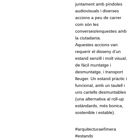
juntament amb píndoles
audiovisuals i diverses
accions a peu de carrer
com són les
converses/enquestes amb
la ciutadania.
Aquestes accions van
requerir el disseny d’un
estand senzill i molt visual,
de fácil muntatge i
desmuntatge, i transport
lleuger. Un estand pràctic i
funcional, amb un taulell i
uns cartells desmuntables
(una alternativa al roll-up
estàndards, més bonica,
sostenible i estable).
#arquitecturaefímera
#estands