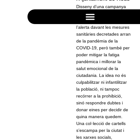
Disseny d’una campanya
integral de comunicació
adreçada a mantenir
l’alerta davant les mesures
sanitàries decretades arran
de la pandèmia de la
COVID-19, però també per
poder mitigar la fatiga
pandèmica i millorar la
salut emocional de la
ciutadania. La idea no és
QUEDE
culpabilitzar ni infantilitzar
la població, ni tampoc
M
recórrer a la prohibició,
sinó respondre dubtes i
donar eines per decidir de
quina manera quedem.
Una col·lecció de cartells
s’escampa per la ciutat i
les xarxes socials,