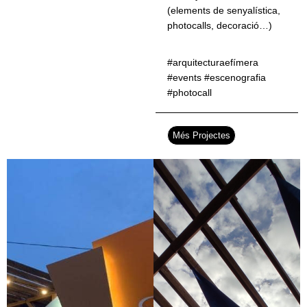
(elements de senyalística,
photocalls, decoració…)
#arquitecturaefímera
#events #escenografia
#photocall
Més Projectes