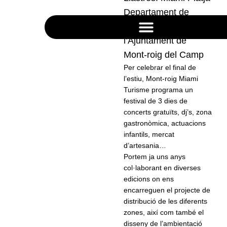
Departament de
Turisme de
l’Ajuntament de
Mont-roig del Camp
Per celebrar el final de
l’estiu, Mont-roig Miami
Turisme programa un
festival de 3 dies de
concerts gratuïts, dj’s, zona
gastronòmica, actuacions
END
infantils, mercat
d’artesania…
SUMME
Portem ja uns anys
col·laborant en diverses
R
edicions on ens
encarreguen el projecte de
FESTIV
distribució de les diferents
zones, així com també el
AL
disseny de l’ambientació